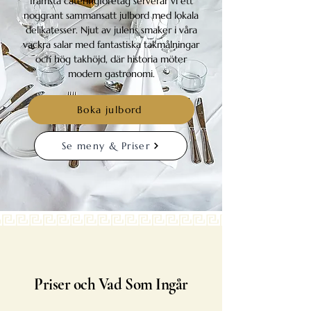
främsta cateringföretag serverar vi ett
noggrant sammansatt julbord med lokala
delikatesser. Njut av julens smaker i våra
vackra salar med fantastiska takmålningar
och hög takhöjd, där historia möter
modern gastronomi.
Boka julbord
Se meny & Priser
Priser och Vad Som Ingår