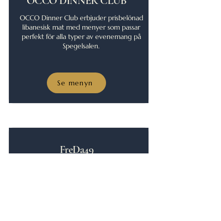
OCCO DINNER CLUB
OCCO Dinner Club erbjuder prisbelönad
libanesisk mat med menyer som passar
perfekt för alla typer av evenemang på
Spegelsalen.
Se menyn
FreDa49
FreDa49 har lång erfarenhet av catering
i Malmö och erbjuder utsökta menyer
för både stora och små evenemang.
Deras fokus på säsongsbetonade råvaror
och hög kvalitet gör dem till ett utmärkt
val för ert evenemang på Spegelsalen.