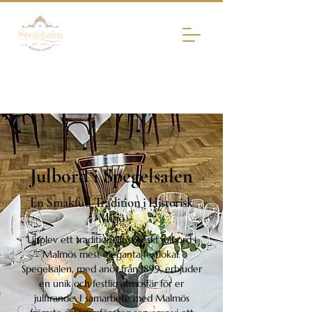
Julbord i Spegelsalen
En Smakfull Tradition i Historisk
Miljö
Upplev ett traditionellt skånskt julbord i
Malmös mest eleganta festlokal.
Spegelsalen, med anor från 1899, erbjuder
en unik och festlig atmosfär för er
julfirande. I samarbete med Malmös